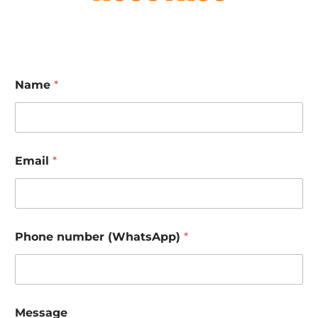
Name
*
s
Email
*
e
c
u
r
i
t
Phone number (WhatsApp)
*
y
a
n
d
(
W
Message