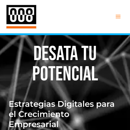
Skip
Mai
to
Men
content
Desata tu
Potencial
Estrategias Digitales para
el Crecimiento
Empresarial