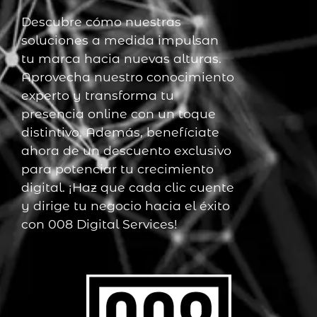
Descubre cómo nuestras
soluciones a medida impulsan
tu marca hacia nuevas alturas.
Aprovecha nuestro conocimiento
experto y transforma tu
presencia online con un toque
distintivo. Además, benefíciate
ahora de un descuento exclusivo
para potenciar tu crecimiento
digital. ¡Haz que cada clic cuente
y dirige tu negocio hacia el éxito
con 008 Digital Services!