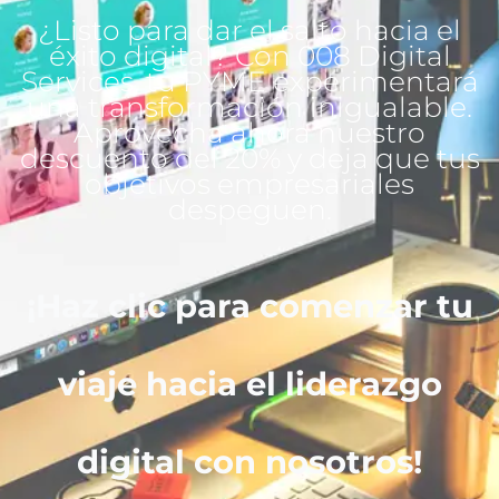
¿Listo para dar el salto hacia el
éxito digital? Con 008 Digital
Services, tu PYME experimentará
una transformación inigualable.
Aprovecha ahora nuestro
descuento del 20% y deja que tus
objetivos empresariales
despeguen.
¡Haz clic para comenzar tu
viaje hacia el liderazgo
digital con nosotros!