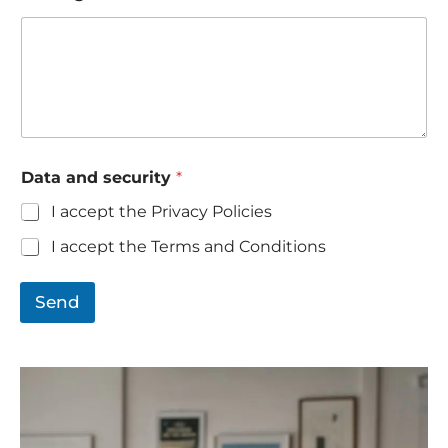
h
a
t
s
A
p
p
)
Data and security
*
I accept the Privacy Policies
I accept the Terms and Conditions
Send